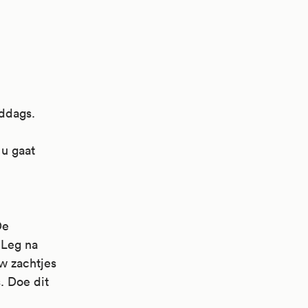
iddags.
 u gaat
De
 Leg na
w zachtjes
. Doe dit