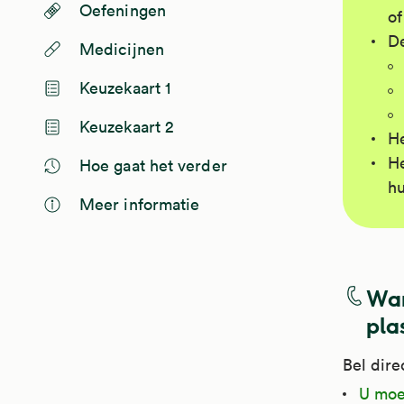
Oefeningen
of
De
Medicijnen
Keuzekaart 1
Keuzekaart 2
He
He
Hoe gaat het verder
hu
Meer informatie
Wan
pla
Bel dire
U moet