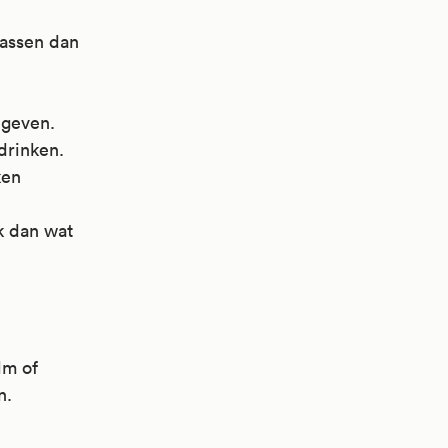
assen dan
 geven.
drinken.
ken
k dan wat
lm of
n.