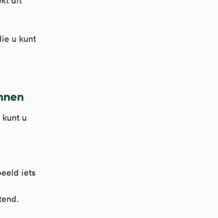
kt dit
ie u kunt
annen
 kunt u
eeld iets
tend.