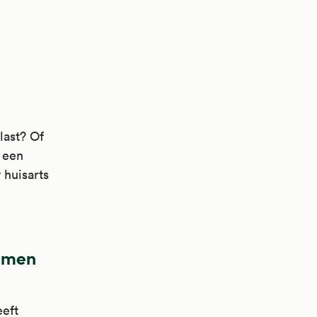
last? Of
 een
 huisarts
lemen
eeft