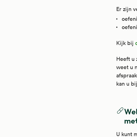
Er zijn 
oefen
oefen
Kijk bij
Heeft u 
weet u 
afspraak
kan u bi
Wel
met
U kunt m