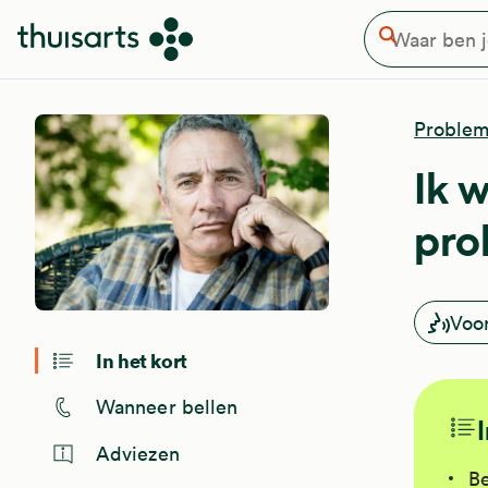
Waar ben je naar op zoek
Overslaan en naar de inhoud gaan
Zoeken
Problem
Ik 
pro
Voo
In het kort
Wanneer bellen
Adviezen
Be