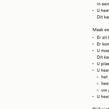
in een
U heef
Dit k
Maak een
Er zit
Er kom
U moet
Dit k
U plas
U heef
het
hee
uw 
U heef