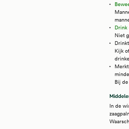
Bewee
Manne
mannen
Drink
Niet 
Drinkt
Kijk o
drink
Merkt 
minde
Bij de
Middelen
In de w
zaagpalm
Waarschi