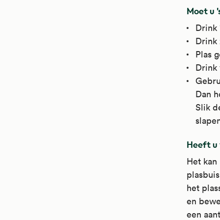
Moet u '
Drink 
Drink 
Plas g
Drink 
Gebrui
Dan ho
Slik d
slapen
Heeft u 
Het kan
plasbuis
het plas
en bewe
een aant