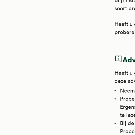
Blijf ni
soort p
Heeft u 
probere
Adv
Heeft u 
deze ad
Neem 
Probee
Ergen
te le
Bij de
Probee