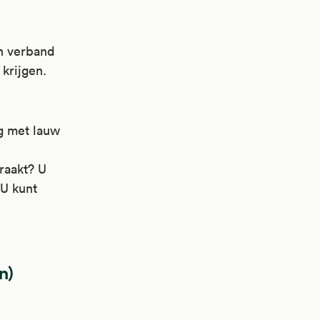
n verband
krijgen.
g met lauw
raakt? U
 U kunt
n)