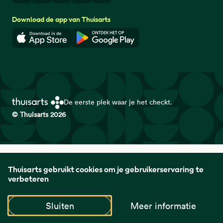
Download de app van Thuisarts
Download in de App Store
Download in de Google Play 
De eerste plek waar je het checkt.
© Thuisarts 2026
Thuisarts is een samenwerkingsverband van het Nederlands
Thuisarts gebruikt cookies om je gebruikerservaring te
Huisartsen Genootschap met de Federatie Medisch
verbeteren
Specialisten en Patiëntenfederatie Nederland.
Sluiten
Meer informatie
naar startpagina
naar startpagina
naar startpagin