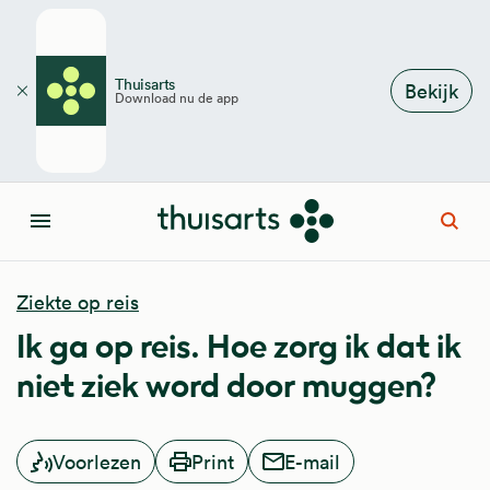
Overslaan en naar de inhoud gaan
Thuisarts
Bekijk
Download nu de app
Sluiten
Open
Menu
Ziekte op reis
Ik ga op reis. Hoe zorg ik dat ik
niet ziek word door muggen?
Voorlezen
Print
E-mail