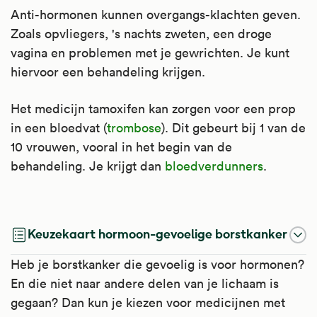
Anti-hormonen kunnen overgangs-klachten geven.
Zoals opvliegers, 's nachts zweten, een droge
vagina en problemen met je gewrichten. Je kunt
hiervoor een behandeling krijgen.
Het medicijn tamoxifen kan zorgen voor een prop
in een bloedvat (
trombose
). Dit gebeurt bij 1 van de
10 vrouwen, vooral in het begin van de
behandeling. Je krijgt dan
bloedverdunners
.
Letrozol
Tamoxifen
Progesteron
Keuzekaart hormoon-gevoelige borstkanker
Letrozol remt het enzym aromatase. Hierdoor
Tamoxifen is een anti-oestrogeen. Dat wil
Progesteron is een vrouwelijk
Heb je borstkanker die gevoelig is voor hormonen?
maakt uw lichaam minder oestrogeen
zeggen dat het de werking van het
geslachtshormoon, namelijk een
En die niet naar andere delen van je lichaam is
(vrouwelijk geslachtshormoon) aan. Op die
vrouwelijke geslachtshormoon oestrogeen
progestageenhormoon. Het speelt een
gegaan? Dan kun je kiezen voor medicijnen met
manier verlaagt letrozol de hoeveelheid
tegengaat.
belangrijke rol bij de vruchtbaarheidscyclus.