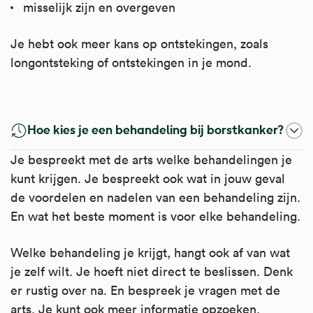
misselijk zijn en overgeven
Je hebt ook meer kans op ontstekingen, zoals
longontsteking of ontstekingen in je mond.
Trastuzumab
Hoe kies je een behandeling bij borstkanker?
Trastuzumab is een monoklonaal antilichaam.
Je bespreekt met de arts welke behandelingen je
Dit is een doelgerichte kankerremmende stof
kunt krijgen. Je bespreekt ook wat in jouw geval
('targeted therapy'). Het kan aan onderdelen
de voordelen en nadelen van een behandeling zijn.
van een kankercel vast gaan zitten en deze
En wat het beste moment is voor elke behandeling.
daardoor onschadelijk maken.
Welke behandeling je krijgt, hangt ook af van wat
Artsen schrijven het voor bij bepaalde
je zelf wilt. Je hoeft niet direct te beslissen. Denk
vormen van borstkanker en maagkanker.
er rustig over na. En bespreek je vragen met de
Kijk voor meer informatie op
arts. Je kunt ook meer informatie opzoeken,