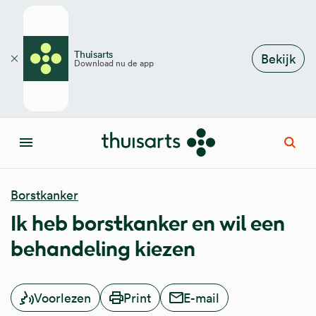
Overslaan en naar de inhoud gaan
Thuisarts
Bekijk
Download nu de app
Sluiten
Open
Menu
Borstkanker
Ik heb borstkanker en wil een
behandeling kiezen
Voorlezen
Print
E-mail