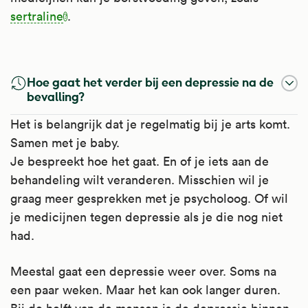
sertraline
.
Sertraline
Hoe gaat het verder bij een depressie na de
Sertraline hoort tot de
bevalling?
serotonineheropnameremmers, ofwel SSRI's.
Het is belangrijk dat je regelmatig bij je arts komt.
Dit zijn medicijnen tegen depressie. Het
Samen met je baby.
regelt in de hersenen de hoeveelheid
Je bespreekt hoe het gaat. En of je iets aan de
serotonine.
behandeling wilt veranderen. Misschien wil je
graag meer gesprekken met je psycholoog. Of wil
Deze lichaamseigen stof speelt een rol bij
je medicijnen tegen depressie als je die nog niet
emoties en stemmingen. SSRI's verbeteren
had.
de stemming en verminderen angsten.
Meestal gaat een depressie weer over. Soms na
Artsen schrijven het voor bij depressie en bij
een paar weken. Maar het kan ook langer duren.
angststoornissen, zoals sociale angststoornis,