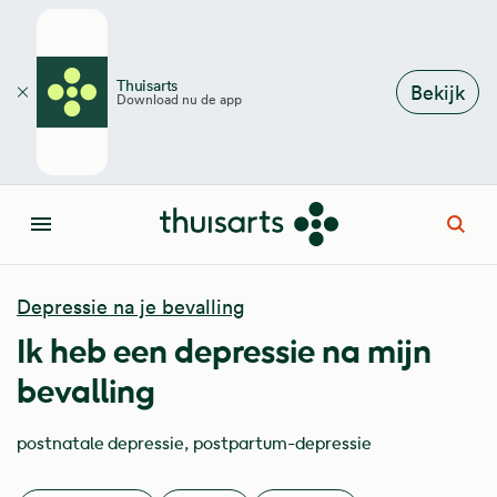
Overslaan en naar de inhoud gaan
Thuisarts
Bekijk
Download nu de app
Sluiten
Open
Menu
Depressie na je bevalling
Ik heb een depressie na mijn
bevalling
postnatale depressie
postpartum-depressie