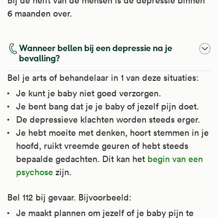
Bij de helft van de mensen is de depressie binnen
specifieke fobie, dwangstoornis,
6 maanden over.
paniekstoornis en posttraumatische
stressstoornis. Het wordt ook gebruikt bij
premenstrueel syndroom (PMS), bij bepaalde
Wanneer bellen bij een depressie na je
soorten jeuk en bij seksuele stoornissen
bevalling?
(vroegtijdige zaadlozing).
Bel je arts of behandelaar in 1 van deze situaties:
Kijk voor meer informatie op
Je kunt je baby niet goed verzorgen.
Apotheek.nl
.
Je bent bang dat je je baby of jezelf pijn doet.
De depressieve klachten worden steeds erger.
Je hebt moeite met denken, hoort stemmen in je
hoofd, ruikt vreemde geuren of hebt steeds
bepaalde gedachten. Dit kan het
begin van een
psychose
zijn.
Bel 112 bij gevaar. Bijvoorbeeld:
Je maakt plannen om jezelf of je baby pijn te