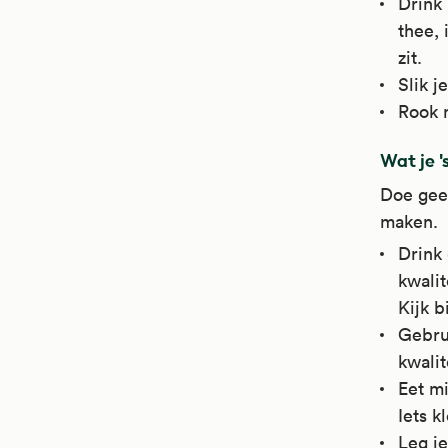
Drink 
thee, 
zit.
Slik 
Rook n
Wat je '
Doe geen
maken.
Drink 
kwalit
Kijk b
Gebru
kwalit
Eet mi
Iets k
Leg je