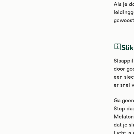
Als je d
leidingg
geweest
Sli
Slaappil
door goe
een slec
er snel 
Ga geen 
Stop da
Melatoni
dat je 
Licht is