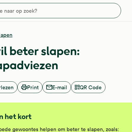
?
lapen
il beter slapen:
apadviezen
rlezen
Print
E-mail
QR Code
In het kort
ede gewoontes helpen om beter te slapen, zoals: