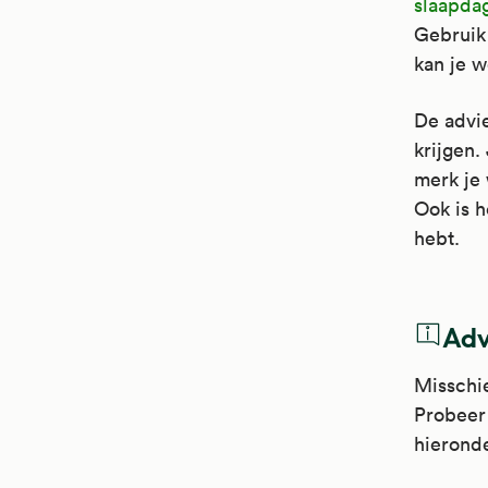
slaapdag
Gebruik
kan je w
De advi
krijgen.
merk je 
Ook is h
hebt.
Adv
Misschie
Probeer 
hierond