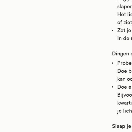
slapen
Het li
of zie
Zet je
In de 
Dingen d
Probee
Doe b
kan oo
Doe el
Bijvo
kwarti
je lic
Slaap je