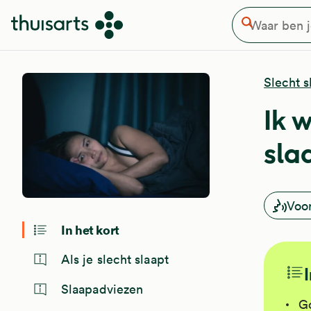
Waar ben je naar op zoek
Overslaan en naar de inhoud gaan
Zoeken
Slecht s
Ik w
sla
Voo
In het kort
Als je slecht slaapt
Slaapadviezen
Go