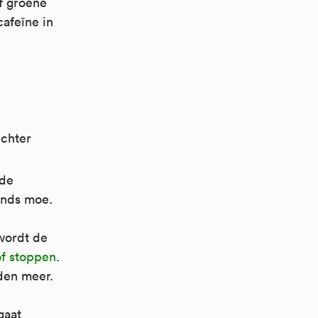
of groene
cafeïne in
echter
 de
tends moe.
wordt de
of stoppen
.
jden meer.
gaat