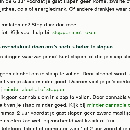
in de 6 uur voordat je gaat slapen geen koffie, zwarte 
ijsthee, cola of energiedrank. Of andere drankjes waar 
je melatonine? Stop daar dan mee.
iet. Kijk voor hulp bij
stoppen met roken
.
s avonds kunt doen om 's nachts beter te slapen
 dingen waarvan je niet kunt slapen, of die je slaap sl
geen alcohol om in slaap te vallen. Door alcohol wordt
eit van je slaap minder goed. Daarom voel je je 's och
ij
minder alcohol of stoppen
.
ik geen cannabis om in slaap te vallen. Door cannabis 
eit van je slaap minder goed. Kijk bij
minder cannabis 
nimaal 2 uur voordat je gaat slapen geen zware maalti
leins eten kan wel, bijvoorbeeld wat kwark of fruit.
 telefoon, tablet of computer weg 1 of 2 uur voordat je 