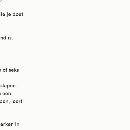
ie je doet
nd is.
 of seks
 slapen.
n een
pen, leert
werken in