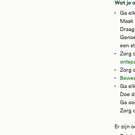
Wat je 
Ga elk
Maak 
Draag 
Genoe
een st
Zorg d
ontsp
Zorg 
Bewee
Ga elk
Doe d
Ga ook
Zorg d
Er zijn 