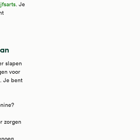
jfsarts
. Je
nt
aan
er slapen
gen voor
. Je bent
onine?
or zorgen
Genoeg