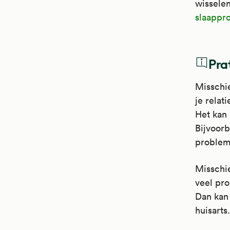
wisselen
slaappr
Pra
Misschie
je relat
Het kan 
Bijvoorb
problem
Misschi
veel pro
Dan kan 
huisarts