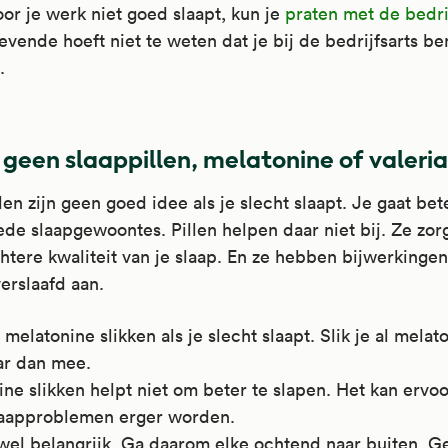
oor je werk niet goed slaapt, kun je
praten met de bedri
evende hoeft niet te weten dat je bij de bedrijfsarts be
.
k geen slaappillen, melatonine of valeri
len zijn geen goed idee als je slecht slaapt. Je gaat bet
de slaapgewoontes. Pillen helpen daar niet bij. Ze zor
htere kwaliteit van je slaap. En ze hebben bijwerkingen
verslaafd aan.
melatonine slikken als je slecht slaapt. Slik je al melat
ar dan mee.
ne slikken helpt niet om beter te slapen. Het kan ervo
slaapproblemen erger worden.
 wel belangrijk. Ga daarom elke ochtend naar buiten. 