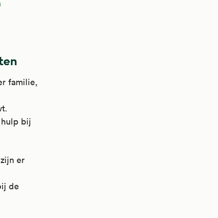
n
ten
r familie,
t.
 hulp bij
 zijn er
ij de