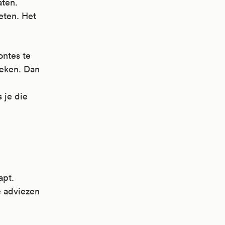
aten.
eten. Het
ontes te
weken. Dan
 je die
apt.
e adviezen