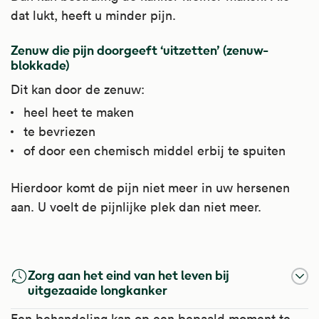
dat lukt, heeft u minder pijn.
Zenuw die pijn doorgeeft ‘uitzetten’ (zenuw-
blokkade)
Dit kan door de zenuw:
heel heet te maken
te bevriezen
of door een chemisch middel erbij te spuiten
Hierdoor komt de pijn niet meer in uw hersenen
aan. U voelt de pijnlijke plek dan niet meer.
Fentanyl
Diclofenac
Ibuprofen
Morfine
Zorg aan het eind van het leven bij
Fentanyl is een morfineachtige pijnstiller
Diclofenac is een ontstekingsremmende
Ibuprofen is een ontstekingsremmende
Morfine is een sterke pijnstiller. Het hoort bij
uitgezaaide longkanker
(opiaat). Het heeft een sterke pijnstillende
pijnstiller. Dit soort pijnstillers wordt ook wel
pijnstiller. Dit soort pijnstillers wordt ook wel
een groep stoffen genaamd opiaten. Deze
Een behandeling kan op een bepaald moment te