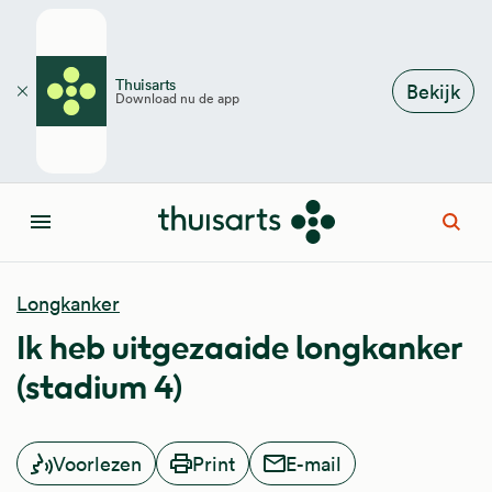
Overslaan en naar de inhoud gaan
Thuisarts
Bekijk
Download nu de app
Sluiten
Open
Menu
Longkanker
Ik heb uitgezaaide longkanker
(stadium 4)
Voorlezen
Print
E-mail