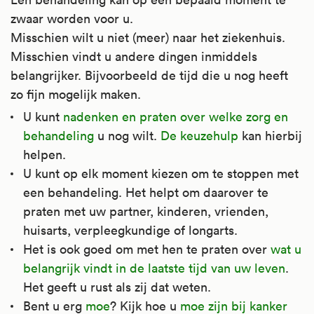
werking.
NSAID's genoemd. Het werkt pijnstillend,
NSAID genoemd. Het werkt pijnstillend,
stoffen lijken allemaal op morfine.
zwaar worden voor u.
ontstekingsremmend en koortsverlagend.
ontstekingsremmend en koortsverlagend.
Misschien wilt u niet (meer) naar het ziekenhuis.
Artsen schrijven het voor bij plotselinge
Artsen schrijven het voor bij plotselinge
Misschien vindt u andere dingen inmiddels
hevige pijn, zoals pijn na een operatie,
Het is te gebruiken bij pijn waarbij ook
Het is te gebruiken bij pijn waarbij ook
ernstige pijn, zoals pijn na een operatie,
belangrijker. Bijvoorbeeld de tijd die u nog heeft
ernstige verwonding of pijn na een
sprake is van een ontsteking, zoals bij
sprake is van een ontsteking, zoals bij
ernstige verwonding, pijn na een hartinfarct
zo fijn mogelijk maken.
hartinfarct. Ook bij langdurige hevige pijn,
gewrichtspijn, reumatoïde artritis (ontsteking
gewrichtspijn, reumatoïde artritis, ziekte van
of koliekpijn. Ook bij langdurige hevige pijn,
U kunt
nadenken en praten over welke zorg en
zoals pijn bij kanker.
van de gewrichten), ziekte van Bechterew en
Bechterew en jicht. Bovendien bij migraine,
zoals pijn bij kanker. En bij zorg voor mensen
behandeling
u nog wilt.
De keuzehulp
kan hierbij
jicht (ontsteking in uw gewricht).
hoofdpijn en menstruatieklachten, zoals veel
die niet meer beter worden (palliatieve zorg).
helpen.
Artsen schrijven het soms ook voor bij zorg
bloedverlies bij de menstruatie. Het wordt
U kunt op elk moment kiezen om te stoppen met
voor mensen die in hun de laatste levensfase
Bovendien bij koliekpijn,
Artsen schrijven het soms voor bij ernstige
soms ook gebruikt bij artrose, spierpijn en
een behandeling. Het helpt om daarover te
zitten (palliatieve zorg).
menstruatieklachten, zoals veel bloedverlies
benauwdheid door een hart dat minder goed
klachten door griep of verkoudheid.
praten met uw partner, kinderen, vrienden,
bij de menstruatie, migraine en hoofdpijn.
pompt (hartfalen).
Kijk voor meer informatie op
Kijk voor meer informatie op
huisarts, verpleegkundige of longarts.
Het wordt soms ook gebruikt bij artrose (het
Apotheek.nl
Kijk voor meer informatie op
.
Apotheek.nl
.
Het is ook goed om met hen te praten over
wat u
kraakbeen in uw gewrichten wordt dunner),
Apotheek.nl
.
belangrijk vindt in de laatste tijd van uw leven
.
spierpijn en klachten door griep of
Het geeft u rust als zij dat weten.
verkoudheid.
Bent u erg
moe
? Kijk hoe u
moe zijn bij kanker