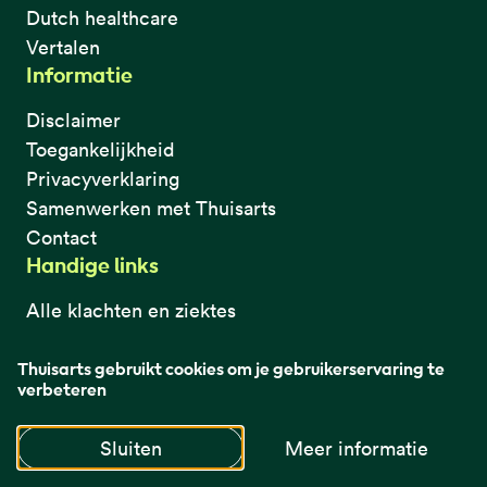
Dutch healthcare
Vertalen
Informatie
Disclaimer
Toegankelijkheid
Privacyverklaring
Samenwerken met Thuisarts
Contact
Handige links
Alle klachten en ziektes
Video's
Afbeeldingen
Thuisarts gebruikt cookies om je gebruikerservaring te
verbeteren
Keuzehulpen
Keuzekaarten
Sluiten
Meer informatie
Zoeken op lichaamsdeel
Thuisarts altijd dichtbij