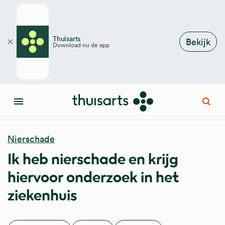
Overslaan en naar de inhoud gaan
Thuisarts
Bekijk
Download nu de app
Sluiten
Open
Menu
Nierschade
Ik heb nierschade en krijg
hiervoor onderzoek in het
ziekenhuis