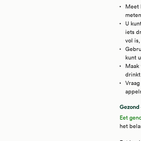
Meet h
meten
U kunt
iets d
vol is
Gebrui
kunt u
Maak v
drinkt
Vraag
appel
Gezond e
Eet gen
het bel