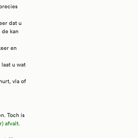
 precies
eer dat u
s de kan
keer en
laat u wat
rt, vla of
n. Toch is
) afvalt
.