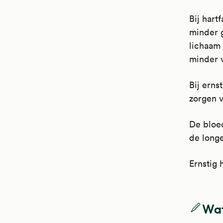
Bij har
minder 
lichaam 
minder v
Bij erns
zorgen v
De bloed
de longe
Ernstig 
Wat