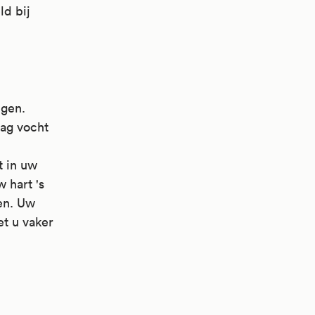
ld bij
ngen.
dag vocht
t in uw
 hart 's
en. Uw
et u vaker