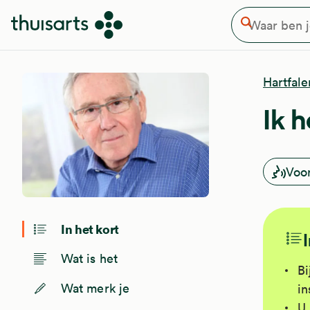
Waar ben je naar op zoek
Overslaan en naar de inhoud gaan
Zoeken
Hartfale
Ik 
Voo
In het kort
Wat is het
Bi
Wat merk je
in
U 