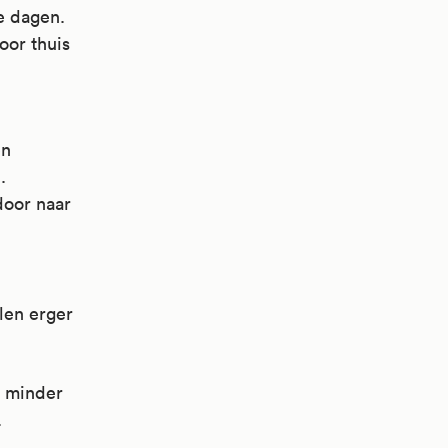
e dagen.
oor thuis
en
.
door naar
alen erger
r minder
.