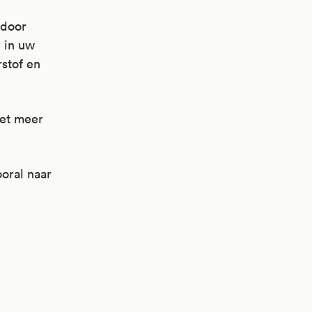
rdoor
 in uw
stof en
iet meer
ooral naar