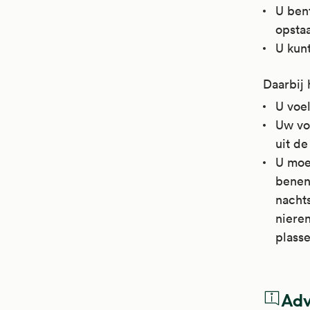
U ben
opstaa
U kunt
Daarbij 
U voel
Uw vo
uit de
U moet
benen 
nacht
nieren
plasse
Adv