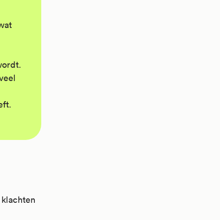
wat
wordt.
veel
ft.
 klachten