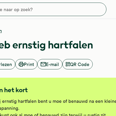
?
n
heb ernstig hartfalen
rlezen
Print
E-mail
QR Code
In het kort
j ernstig hartfalen bent u moe of benauwd na een klein
spanning.
kunt ook al moe of benauwd zijn terwijl u rustig zit.