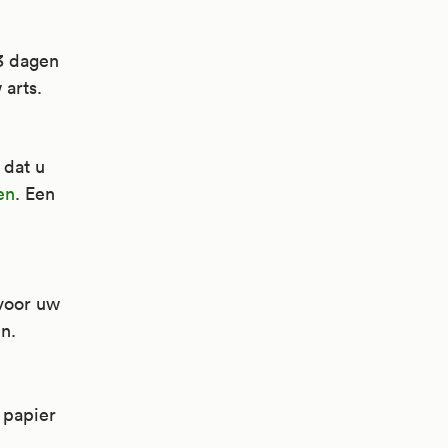
 3 dagen
 arts.
 dat u
en
. Een
 voor uw
n.
 papier