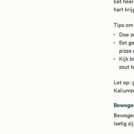
Eet heel
hart kri
Tips om 
Doe ze
Eet ge
pizza 
Kijk b
zout t
Let op: 
Kaliumzo
Bewegen 
Bewegen 
lastig z