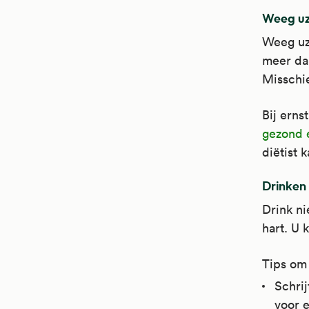
Weeg uz
Weeg uze
meer dan
Misschie
Bij erns
gezond 
diëtist 
Drinken 
Drink ni
hart. U 
Tips om 
Schrij
voor e