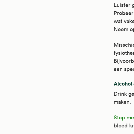
Luister 
Probeer
wat vake
Neem op
Misschie
fysiothe
Bijvoor
een spec
Alcohol
Drink ge
maken.
Stop me
bloed kr