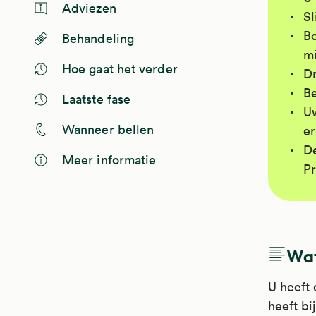
Adviezen
Sl
Be
Behandeling
mi
Hoe gaat het verder
Dr
Be
Laatste fase
Uw
Wanneer bellen
e
De
Meer informatie
Pr
Wat
U heeft 
heeft bi