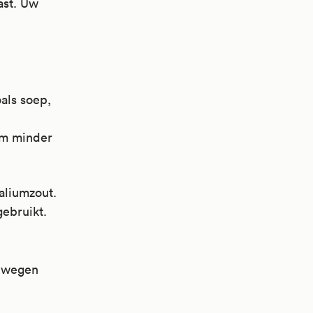
ast. Uw
als soep,
om minder
kaliumzout.
gebruikt.
bewegen