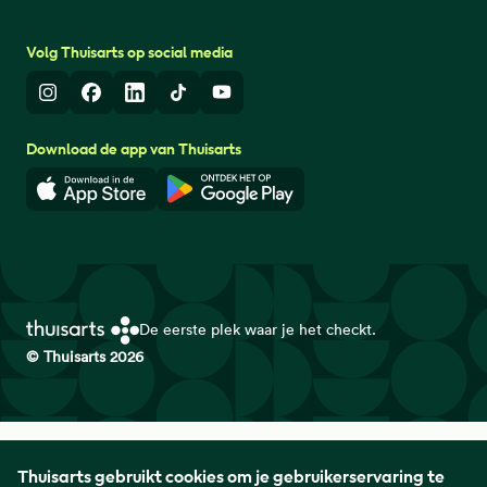
Volg Thuisarts op social media
Instagram
Facebook
LinkedIn
TikTok
Youtube
Download de app van Thuisarts
Download in de App Store
Download in de Google Play 
De eerste plek waar je het checkt.
© Thuisarts 2026
Thuisarts is een samenwerkingsverband van het Nederlands
Thuisarts gebruikt cookies om je gebruikerservaring te
Huisartsen Genootschap met de Federatie Medisch