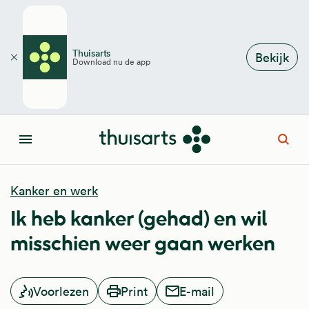
Overslaan en naar de inhoud gaan
Thuisarts
Bekijk
Download nu de app
Sluiten
Open
Menu
Kanker en werk
Ik heb kanker (gehad) en wil
misschien weer gaan werken
Voorlezen
Print
E-mail