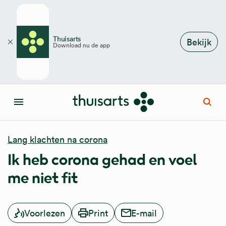
Overslaan en naar de inhoud gaan
Thuisarts
Bekijk
Download nu de app
Sluiten
Open
Menu
Lang klachten na corona
Ik heb corona gehad en voel
me niet fit
Voorlezen
Print
E-mail