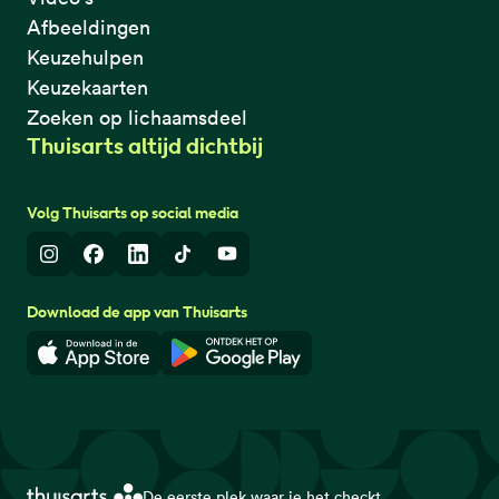
Afbeeldingen
Keuzehulpen
Keuzekaarten
Zoeken op lichaamsdeel
Thuisarts altijd dichtbij
Volg Thuisarts op social media
Instagram
Facebook
LinkedIn
TikTok
Youtube
Download de app van Thuisarts
Download in de App Store
Download in de Google Play 
De eerste plek waar je het checkt.