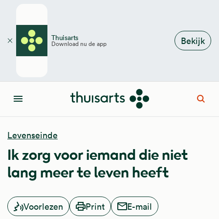
Overslaan en naar de inhoud gaan
Thuisarts
Bekijk
Download nu de app
Sluiten
Open
Menu
Levenseinde
Ik zorg voor iemand die niet
lang meer te leven heeft
Voorlezen
Print
E-mail