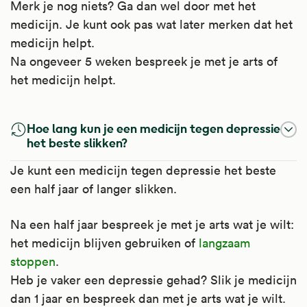
Merk je nog niets? Ga dan wel door met het
pijn zoals, hoofdpijn, migraine, koorts, griep,
medicijn. Je kunt ook pas wat later merken dat het
Het is te gebruiken bij pijn waarbij ook
verkoudheid, keelpijn, bijholteontsteking,
Het is te gebruiken bij pijn waarbij ook
Het is te gebruiken bij pijn waarbij ook
medicijn helpt.
sprake is van een ontsteking, zoals bij
middenoorontsteking, oorpijn door
sprake is van een ontsteking, zoals bij
sprake is van een ontsteking, zoals bij
Na ongeveer 5 weken bespreek je met je arts of
gewrichtspijn. Ook bij ontstekingen van de
gehoorgangontsteking, artrose, spierpijn,
gewrichtspijn, reumatoïde artritis (ontsteking
gewrichtspijn, reumatoïde artritis, ziekte van
het medicijn helpt.
gewrichten zoals reumatoïde artritis, ziekte
gewrichtspijn en menstruatieklachten.
van de gewrichten), ziekte van Bechterew en
Bechterew en jicht. Bovendien bij migraine,
van Bechterew en jicht. Bovendien bij
jicht (ontsteking in uw gewricht).
hoofdpijn en menstruatieklachten, zoals veel
Kijk voor meer informatie op
koliekpijn, hoofdpijn, migraine en
bloedverlies bij de menstruatie. Het wordt
Hoe lang kun je een medicijn tegen depressie
Apotheek.nl
.
Bovendien bij koliekpijn,
menstruatieklachten, zoals veel bloedverlies
soms ook gebruikt bij artrose, spierpijn en
het beste slikken?
menstruatieklachten, zoals veel bloedverlies
bij de menstruatie. Het wordt soms ook
klachten door griep of verkoudheid.
Je kunt een medicijn tegen depressie het beste
bij de menstruatie, migraine en hoofdpijn.
gebruikt bij pijnlijke, stijve en versleten
Kijk voor meer informatie op
een half jaar of langer slikken.
Het wordt soms ook gebruikt bij artrose (het
gewrichten (artrose), spierpijn en klachten
Apotheek.nl
.
kraakbeen in uw gewrichten wordt dunner),
door griep of verkoudheid.
Na een half jaar bespreek je met je arts wat je wilt:
spierpijn en klachten door griep of
Kijk voor meer informatie op
het medicijn blijven gebruiken of
langzaam
verkoudheid.
Apotheek.nl
.
stoppen
.
Kijk voor meer informatie op
Heb je vaker een depressie gehad? Slik je medicijn
Apotheek.nl
.
dan 1 jaar en bespreek dan met je arts wat je wilt.