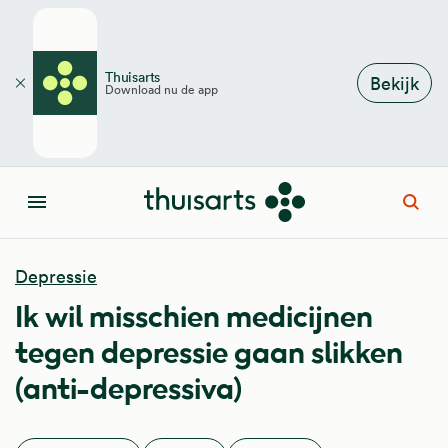
Overslaan en naar de inhoud gaan
Thuisarts
Bekijk
Download nu de app
Sluiten
Open
Menu
Depressie
Ik wil misschien medicijnen
tegen depressie gaan slikken
(anti-depressiva)