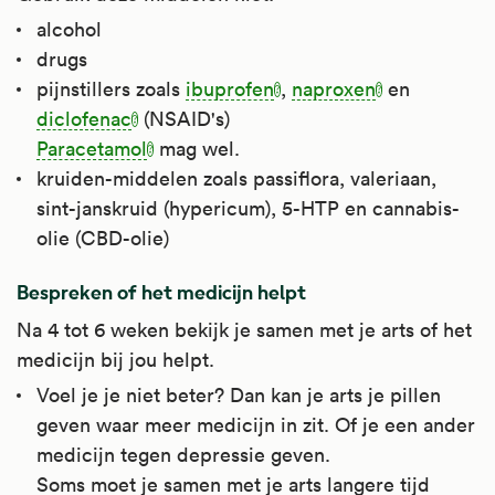
alcohol
drugs
pijnstillers zoals
ibuprofen
,
naproxen
en
diclofenac
(NSAID's)
Paracetamol
mag wel.
kruiden-middelen zoals passiflora, valeriaan,
sint-janskruid (hypericum), 5-HTP en cannabis-
olie (CBD-olie)
Bespreken of het medicijn helpt
Na 4 tot 6 weken bekijk je samen met je arts of het
medicijn bij jou helpt.
Voel je je niet beter? Dan kan je arts je pillen
geven waar meer medicijn in zit. Of je een ander
medicijn tegen depressie geven.
Soms moet je samen met je arts langere tijd