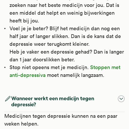
zoeken naar het beste medicijn voor jou. Dat is
een middel dat helpt en weinig bijwerkingen
heeft bij jou.
Voel je je beter? Blijf het medicijn dan nog een
half jaar of langer slikken. Dan is de kans dat de
depressie weer terugkomt kleiner.
Heb je vaker een depressie gehad? Dan is langer
dan 1 jaar doorslikken beter.
Stop niet opeens met je medicijn.
Stoppen met
anti-depressiva
moet namelijk langzaam.
Naproxen
Paracetamol
Diclofenac
Ibuprofen
Wanneer werkt een medicijn tegen
Naproxen is een ontstekingsremmende
Paracetamol werkt pijnstillend en
Diclofenac is een ontstekingsremmende
Ibuprofen is een ontstekingsremmende
depressie?
pijnstiller. Dit soort pijnstillers wordt ook wel
koortsverlagend.
pijnstiller. Dit soort pijnstillers wordt ook wel
pijnstiller. Dit soort pijnstillers wordt ook wel
Medicijnen tegen depressie kunnen na een paar
NSAID genoemd. Het werkt pijnstillend,
NSAID's genoemd. Het werkt pijnstillend,
NSAID genoemd. Het werkt pijnstillend,
weken helpen.
Het is te gebruiken bij verschillende soorten
ontstekingsremmend en koortsverlagend.
ontstekingsremmend en koortsverlagend.
ontstekingsremmend en koortsverlagend.