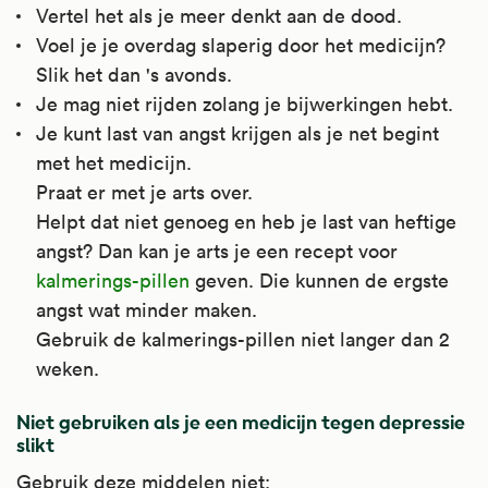
Vertel het als je meer denkt aan de dood.
Deze lichaamseigen stof speelt een rol bij
emoties en stemmingen. SSRI's verbeteren
angsten.
Voel je je overdag slaperig door het medicijn?
emoties en stemmingen. SSRI's verbeteren
Artsen schrijven het voor bij depressie en bij
de stemming en verminderen angsten.
Slik het dan 's avonds.
de stemming en verminderen angsten.
Artsen schrijven het voor bij depressie en bij
angststoornissen, zoals een dwangstoornis,
Je mag niet rijden zolang je bijwerkingen hebt.
Artsen schrijven het voor bij depressie en bij
angststoornissen, zoals dwangstoornis (OCD),
paniekstoornis, sociale angststoornis,
Je kunt last van angst krijgen als je net begint
Artsen schrijven het voor bij depressie en bij
angststoornissen, zoals een dwangstoornis,
paniekstoornis, sociale fobie en
specifieke fobie en posttraumatische
met het medicijn.
angststoornissen, zoals sociale angststoornis,
paniekstoornis, specifieke fobie (angst) en
posttraumatische stressstoornis. Het wordt
stressstoornis. Verder bij
Praat er met je arts over.
specifieke fobie, dwangstoornis,
posttraumatische stressstoornis. Soms wordt
ook gebruikt bij boulimia nervosa, bij
prikkelbaredarmsyndroom en premenstrueel
Helpt dat niet genoeg en heb je last van heftige
paniekstoornis en posttraumatische
citalopram ook gebruikt bij voortijdige
premenstrueel syndroom (PMS), bij
syndroom.
angst? Dan kan je arts je een recept voor
stressstoornis. Het wordt ook gebruikt bij
zaadlozing, premenstrueel syndroom en bij
voortijdige zaadlozing, bij narcolepsie
Kijk voor meer informatie op
kalmerings-pillen
geven. Die kunnen de ergste
premenstrueel syndroom (PMS), bij bepaalde
prikkelbare-darmsyndroom.
(slaapziekte) en bij prikkelbare-
Apotheek.nl
.
angst wat minder maken.
soorten jeuk en bij seksuele stoornissen
darmsyndroom.
Kijk voor meer informatie op
Gebruik de kalmerings-pillen niet langer dan 2
(vroegtijdige zaadlozing).
Apotheek.nl
.
Kijk voor meer informatie op
weken.
Kijk voor meer informatie op
Apotheek.nl
.
Apotheek.nl
.
Niet gebruiken als je een medicijn tegen depressie
slikt
Gebruik deze middelen niet: