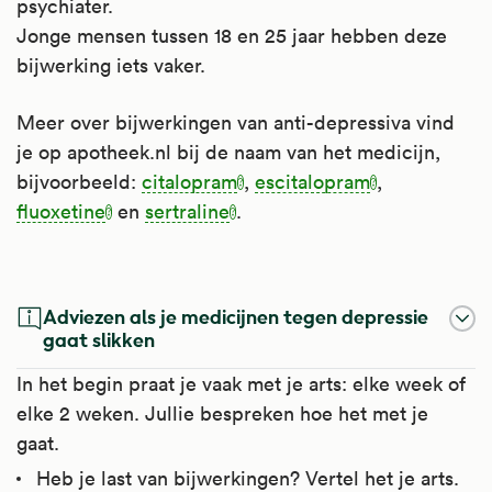
psychiater.
Jonge mensen tussen 18 en 25 jaar hebben deze
bijwerking iets vaker.
Meer over bijwerkingen van anti-depressiva vind
je op apotheek.nl bij de naam van het medicijn,
bijvoorbeeld:
citalopram
,
escitalopram
,
fluoxetine
en
sertraline
.
Sertraline
Fluoxetine
Escitalopram
Citalopram
Adviezen als je medicijnen tegen depressie
Sertraline hoort tot de
Fluoxetine behoort tot de
Escitalopram behoort tot serotonine-
Citalopram behoort tot de
gaat slikken
serotonineheropnameremmers, ofwel SSRI's.
serotonineheropnameremmers, ofwel SSRI's.
heropnameremmers ofwel SSRI's. Het regelt
serotonineheropnameremmers ofwel SSRI's.
In het begin praat je vaak met je arts: elke week of
Dit zijn medicijnen tegen depressie. Het
Het regelt in de hersenen de hoeveelheid
in de hersenen de hoeveelheid serotonine.
Het regelt in de hersenen de hoeveelheid
elke 2 weken. Jullie bespreken hoe het met je
regelt in de hersenen de hoeveelheid
serotonine. Deze lichaamseigen stof speelt
Deze lichaamseigen stof speelt een rol bij
serotonine.
gaat.
serotonine.
een rol bij emoties en stemmingen. SSRI's
emoties en stemmingen. SSRI's verbeteren
Heb je last van bijwerkingen? Vertel het je arts.
Deze lichaamseigen stof speelt een rol bij
verbeteren de stemming en verminderen
de stemming en verminderen angsten.