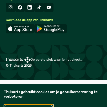
Instagram
Facebook
LinkedIn
TikTok
Youtube
Download de app van Thuisarts
Download in de App Store
Download in de Google Play 
De eerste plek waar je het checkt.
© Thuisarts 2026
Thuisarts is een samenwerkingsverband van het Nederlands
Thuisarts gebruikt cookies om je gebruikerservaring te
Huisartsen Genootschap met de Federatie Medisch
verbeteren
Specialisten en Patiëntenfederatie Nederland.